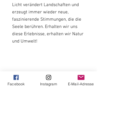
Licht verändert Landschaften und
erzeugt immer wieder neue,
faszinierende Stimmungen, die die
Seele berühren. Erhalten wir uns
diese Erlebnisse, erhalten wir Natur
und Umwelt!
Original, Unikat
Facebook
Instagram
E-Mail-Adresse
ungerahmt
signiert
handsigniert auf Vorder- und Rückseite
mit Echtheitszertifikat
und mit Stempel auf Rückseite