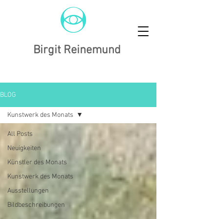
Birgit Reinemund
BLOG
Kunstwerk des Monats
All Posts
Neuigkeiten
Künstler des Monats
Kunstwerk des Monats
Ausstellungen
Bildbeschreibungen