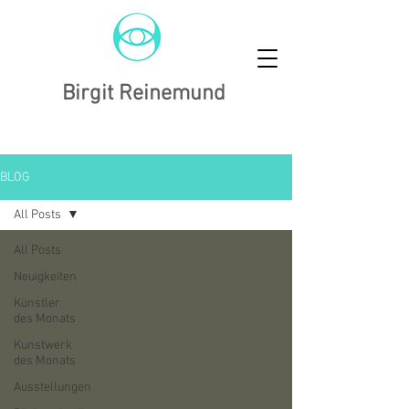
Birgit Reinemund
BLOG
All Posts
All Posts
Neuigkeiten
Künstler
des Monats
Kunstwerk
des Monats
Ausstellungen