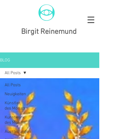
Birgit Reinemund
BLOG
All Posts
All Posts
Neuigkeiten
Künstler
des Monats
Kunstwerk
des Monats
Ausstellungen