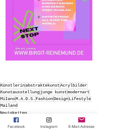
Künstlerin
abstraktekunst
Acrylbilder
Kunstausstellung
junge kunst
modernart
MiIano
M.A.D.S.
Fashion
Design
Lifestyle
Mailand
Neuigkeiten
Ausstellungen
Facebook
Instagram
E-Mail-Adresse