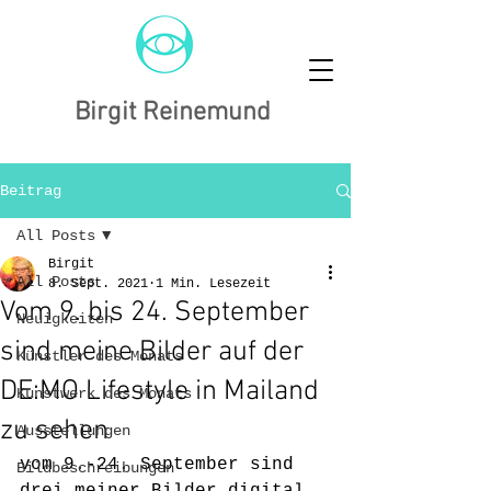
Birgit Reinemund
Beitrag
All Posts
Birgit
All Posts
8. Sept. 2021
1 Min. Lesezeit
Vom 9. bis 24. September
Neuigkeiten
sind meine Bilder auf der
Künstler des Monats
DE:MO Lifestyle in Mailand
Kunstwerk des Monats
zu sehen
Ausstellungen
vom 9.-24. September sind 
Bildbeschreibungen